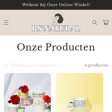
Meteen
Welkom Bij Onze Online Winkel!
naar de
content
Winkelwa
C
Onze Producten
o
Filteren en sorteren
4 producten
l
l
e
c