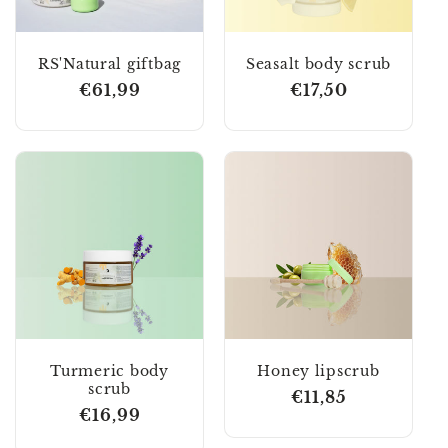
t
i
RS'Natural giftbag
Seasalt body scrub
e
Normale
€61,99
Normale
€17,50
prijs
prijs
:
Turmeric body
Honey lipscrub
scrub
Normale
€11,85
Normale
€16,99
prijs
prijs